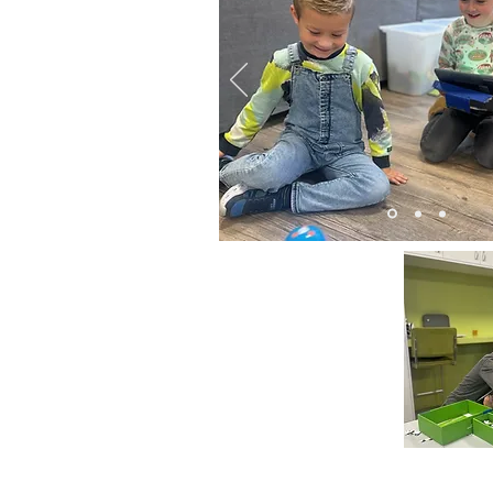
DOWNLOAD
HIER
EEN
LEUKE
KLEURPLAAT